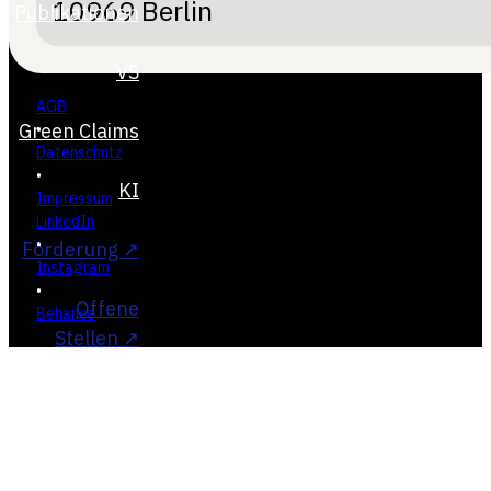
10969 Berlin
AGB
•
Datenschutz
•
Impressum
LinkedIn
•
Instagram
•
Behance