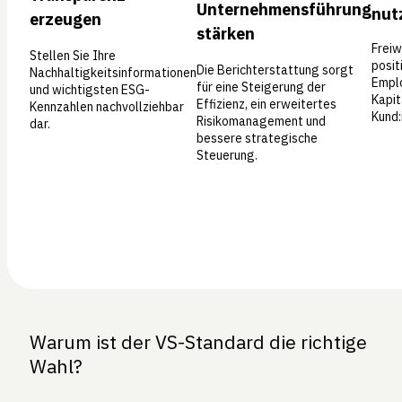
Unternehmensführung
nut
erzeugen
stärken
Freiw
Stellen Sie Ihre
posit
Die Berichterstattung sorgt
Nachhaltigkeitsinformationen
Empl
für eine Steigerung der
und wichtigsten ESG-
Kapit
Effizienz, ein erweitertes
Kennzahlen nachvollziehbar
Kund:
Risikomanagement und
dar.
bessere strategische
Steuerung.
Warum ist der VS-Standard die richtige
Wahl?